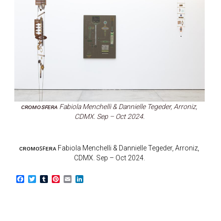
ᴄʀᴏᴍᴏꜱꜰᴇʀᴀ Fabiola Menchelli & Dannielle Tegeder, Arroniz,
CDMX. Sep – Oct 2024.
ᴄʀᴏᴍᴏꜱꜰᴇʀᴀ Fabiola Menchelli & Dannielle Tegeder, Arroniz,
CDMX. Sep – Oct 2024.
F
T
T
P
E
L
a
w
u
i
m
i
c
i
m
n
a
n
e
t
b
t
i
k
b
t
l
e
l
e
o
e
r
r
d