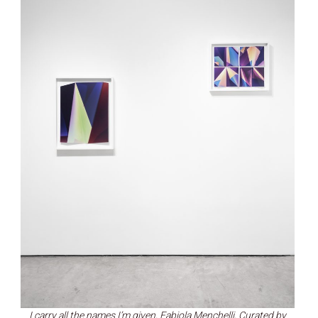
I carry all the names I’m given, Fabiola Menchelli, Curated by