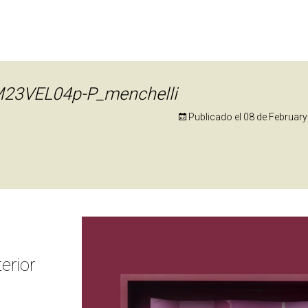
23VEL04p-P_menchelli
Publicado el
08 de February
erior