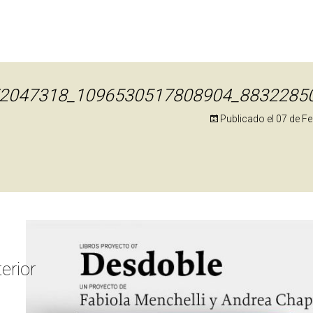
2047318_1096530517808904_8832285
Publicado el
07 de F
erior