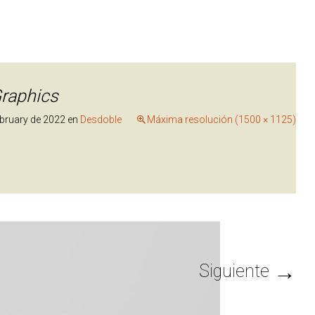
raphics
ebruary de 2022
en
Desdoble
Máxima resolución (1500 × 1125)
→
Siguiente